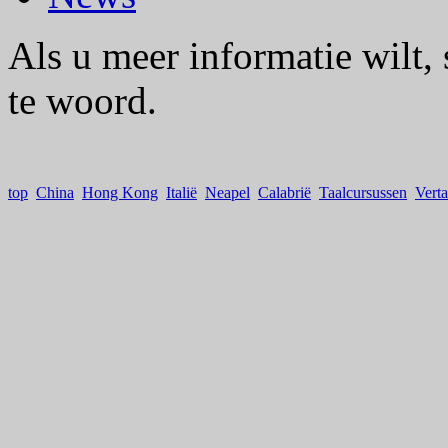
Als u meer informatie wilt, 
te woord.
top
China
Hong Kong
Itali
ë
Neapel
Calabrië
Taalcursussen
Verta