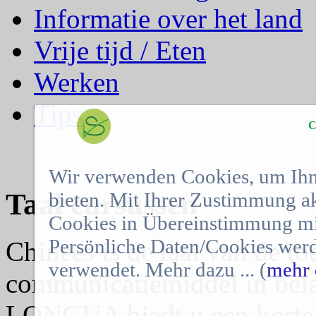
Informatie over het land
Vrije tijd / Eten
Werken
Tips
C
Wir verwenden Cookies, um Ihn
Taal cursussen
bieten. Mit Ihrer Zustimmung a
Cookies in Übereinstimmung mit
Persönliche Daten/Cookies werd
Chinees is de taal van de t
verwendet. Mehr dazu ... (
mehr 
communicatiemiddel in bela
LONGUA biedt u een korte l