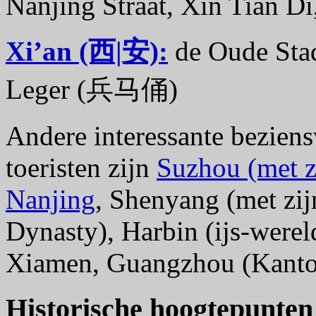
Nanjing Straat, Xin Tian Di
Xi’an (西|安):
de Oude Stad
Leger (兵马俑)
Andere interessante bezien
toeristen zijn
Suzhou (met z
Nanjing
, Shenyang (met zij
Dynasty), Harbin (ijs-werel
Xiamen, Guangzhou (Kant
Historische hoogtepunten