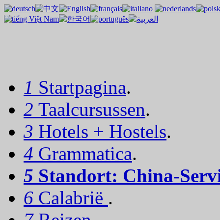
1
Startpagina
.
2
Taalcursussen
.
3
Hotels + Hostels
.
4
Grammatica
.
5
Standort:
China-Serv
6
Calabrië
.
7
Reizen
.